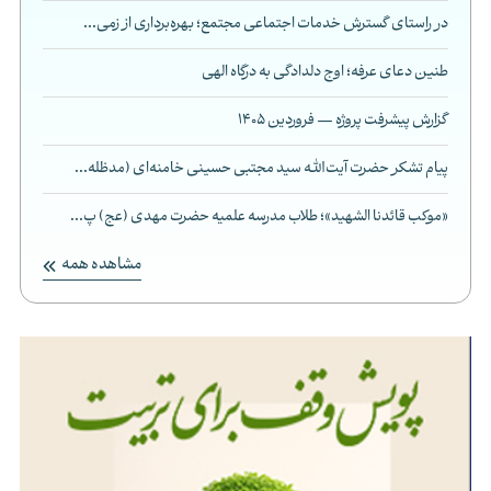
در راستای گسترش خدمات اجتماعی مجتمع؛ بهره‌برداری از زمی...
طنین دعای عرفه؛ اوج دلدادگی به درگاه الهی
گزارش پیشرفت پروژه — فروردین 1405
پیام تشکر حضرت آیت‌الله سید مجتبی حسینی خامنه‌ای (مدظله...
«موکب قائدنا الشهید»؛ طلاب مدرسه علمیه حضرت مهدی (عج) پ...
مشاهده همه