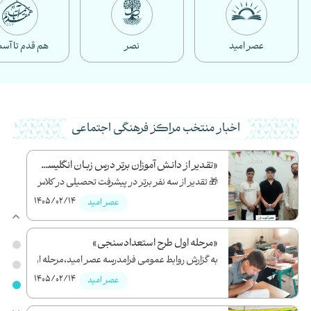
عصر امید
نصر
هم قدم تا آس
اخبار منتخب مراکز فرهنگی اجتماعی
«تقـدیر از دانـش آموزان برتر درس زبـان انگلیسی»
حد دخت...
🎁 تقدیر از سه نفر برتر در پیشرفت تحصیلی در کلاس زب...
1405/02/14
1
عصر امید
«مرحله اول طرح استعدادسنجی»
ن ولادت...
به گزارش روابط عمومی فرامدرسه عصر امید،مرحله اول ط...
1405/02/14
1
عصر امید