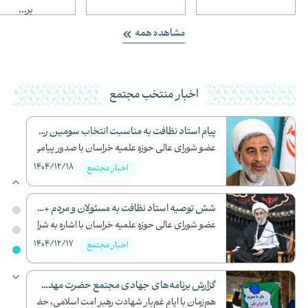
بر...
مشاهده همه
اخبار منتخب مجتمع
پیام استاد نظافت به مناسبت انتخاب سومین رهبر معظم انقلاب اسل...
الله ال...
عضو شورای عالی حوزه علمیه خراسان با صدور پیامی، ان...
1404/12/18
1
اخبار مجتمع
شش توصیه استاد نظافت به مسئولان و مردم + فیلم
مین ش...
عضو شورای عالی حوزه علمیه خراسان با اشاره به شرایط...
1404/12/17
1
اخبار مجتمع
گزارش برنامه‌های جهادی مجتمع حضرت مهدی(عج) در ایام شهادت اما...
(عج) سطح ...
هم‌زمان با ایام غم‌بار شهادت رهبر امت اسلامی، حضرت...