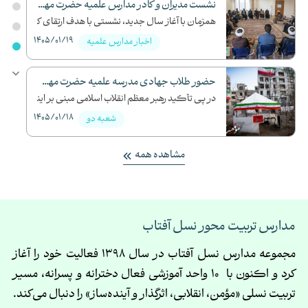
ان دانشگا...
نشست مدیران و کادر مدارس علمیه حضرت مهدی (عج) با استاد نظافت
..
همزمان با آغاز سال جدید، نشستی با هدف ارتقای کیفیت...
1405/01/19
1
اخبار مدارس علمیه
ان دانشگا...
حضور طلاب جهادی مدرسه علمیه حضرت مهدی(عج) در پایتخت
..
در پی تأکید رهبر معظم انقلاب اسلامی مبنی بر اینکه ...
1405/01/18
1
شعبه دو
مشاهده همه
مدارس تربیت محور نسل آفتاب
مجموعه مدارس نسل آفتاب در سال
1398
فعالیت خود را آغاز
کرد و اکنون با
10
واحد آموزشی فعال دخترانه و پسرانه، مسیر
تربیت نسلی «
مؤمن، انقلابی، اثرگذار و
آینده‌ساز» را دنبال می‌کند
.