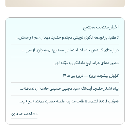
اخبار منتخب مجتمع
تاکید بر توسعه الگوی تربیتی مجتمع حضرت مهدی (عج) و مستن...
در راستای گسترش خدمات اجتماعی مجتمع؛ بهره‌برداری از زمی...
طنین دعای عرفه؛ اوج دلدادگی به درگاه الهی
گزارش پیشرفت پروژه — فروردین 1405
پیام تشکر حضرت آیت‌الله سید مجتبی حسینی خامنه‌ای (مدظله...
«موکب قائدنا الشهید»؛ طلاب مدرسه علمیه حضرت مهدی (عج) پ...
مشاهده همه