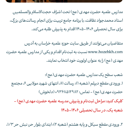
مدارس علمیه حضرت مهدی (عج) تحت اشراف حجت‌الاسلام والمسلمین
استاد محمدجواد نظافت، با برنامه جامع تربیت برای انجام رسالت‌های بزرگ،
برای سال تحصیلی 1406-1405 اقدام به پذیرش طلبه می‌کند.
متقاضیان می‌توانند از طریق سایت حوزه علمیه خراسان به آدرس
www.hozehkh.com نسبت به ثبت‌نام اقدام و یکی از مدارس علمیه حضرت
مهدی (عج) را به عنوان اولویت خود انتخاب نمایند.
شعب سطح یک مدارس علمیه حضرت مهدی(عج):
1. ورودی مقطع دیپلم (شعبه 1):
رسالت 81، انتهای شهید مولایی 6، مجتمع
حضرت مهدی(عج) - تماس: 09368512982 (دلخوش)
کلیک کنید: مراحل ثبت‌نام و پذیرش مدرسه علمیه حضرت مهدی (عج) -
شعبه یک، در سال تحصیلی 1406–1405
2. ورودی مقطع سیکل و پایه هشتم (شعبه 2):
ابتدای بلوار حر، نبش حر 1/3،