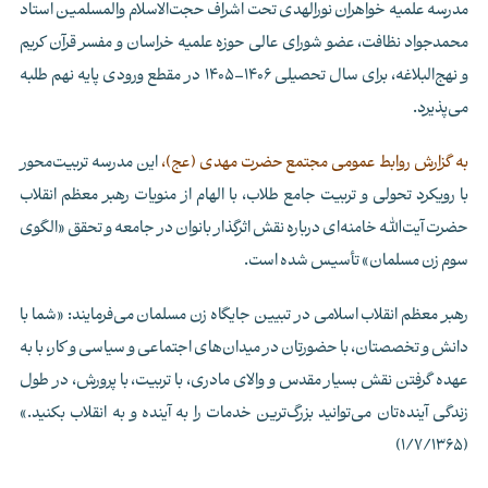
مدرسه علمیه خواهران نورالهدی تحت اشراف حجت‌الاسلام والمسلمین استاد
محمدجواد نظافت، عضو شورای عالی حوزه علمیه خراسان و مفسر قرآن کریم
و نهج‌البلاغه، برای سال تحصیلی 1406–1405 در مقطع ورودی پایه نهم طلبه
می‌پذیرد.
به گزارش روابط عمومی مجتمع حضرت مهدی (عج)،
این مدرسه تربیت‌محور
با رویکرد تحولی و تربیت جامع طلاب، با الهام از منویات رهبر معظم انقلاب
حضرت آیت‌الله خامنه‌ای درباره نقش اثرگذار بانوان در جامعه و تحقق «الگوی
سوم زن مسلمان» تأسیس شده است.
رهبر معظم انقلاب اسلامی در تبیین جایگاه زن مسلمان می‌فرمایند: «شما با
دانش و تخصصتان، با حضورتان در میدان‌های اجتماعی و سیاسی و کار، با به
عهده گرفتن نقش بسیار مقدس و والای مادری، با تربیت، با پرورش، در طول
زندگی آینده‌تان می‌توانید بزرگ‌ترین خدمات را به آینده و به انقلاب بکنید.»
(1/7/1365)