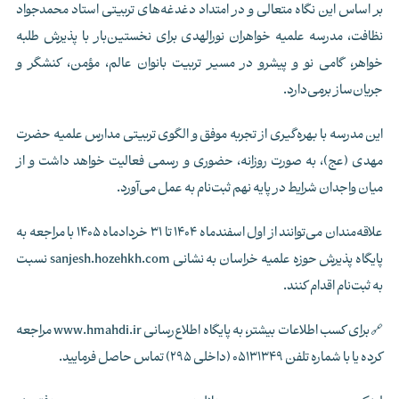
بر اساس این نگاه متعالی و در امتداد دغدغه‌های تربیتی استاد محمدجواد
نظافت، مدرسه علمیه خواهران نورالهدی برای نخستین‌بار با پذیرش طلبه
خواهر، گامی نو و پیشرو در مسیر تربیت بانوان عالم، مؤمن، کنشگر و
جریان‌ساز برمی‌دارد.
این مدرسه با بهره‌گیری از تجربه موفق و الگوی تربیتی مدارس علمیه حضرت
مهدی (عج)، به صورت روزانه، حضوری و رسمی فعالیت خواهد داشت و از
میان واجدان شرایط در پایه نهم ثبت‌نام به عمل می‌آورد.
علاقه‌مندان می‌توانند از اول اسفندماه 1404 تا 31 خردادماه 1405 با مراجعه به
پایگاه پذیرش حوزه علمیه خراسان به نشانی sanjesh.hozehkh.com نسبت
به ثبت‌نام اقدام کنند.
🔗برای کسب اطلاعات بیشتر، به پایگاه اطلاع‌رسانی www.hmahdi.ir مراجعه
کرده یا با شماره‌ تلفن 05131349 (داخلی 295) تماس حاصل فرمایید.