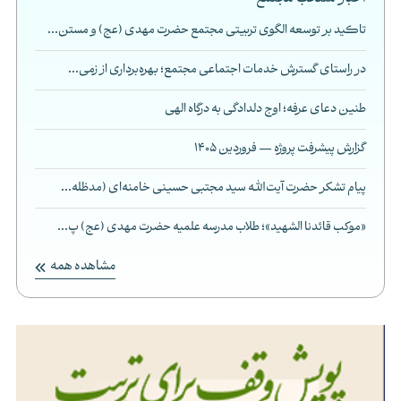
تاکید بر توسعه الگوی تربیتی مجتمع حضرت مهدی (عج) و مستن...
در راستای گسترش خدمات اجتماعی مجتمع؛ بهره‌برداری از زمی...
طنین دعای عرفه؛ اوج دلدادگی به درگاه الهی
گزارش پیشرفت پروژه — فروردین 1405
پیام تشکر حضرت آیت‌الله سید مجتبی حسینی خامنه‌ای (مدظله...
«موکب قائدنا الشهید»؛ طلاب مدرسه علمیه حضرت مهدی (عج) پ...
مشاهده همه