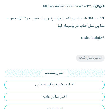
🌐 https://survey.porsline.ir/s/3YdKgBgi
🔰 کسب اطلاعات بیشتر و تکمیل فرایند پذیرش با عضویت در کانال مجموعه
مدارس نسل آفتاب در پیامرسان ایتا
🌱@nasleaftaab
مدارس نسل آفتاب
اخبار منتخب
اخبار منتخب فرهنگی اجتماعی
اخبار مدارس علمیه