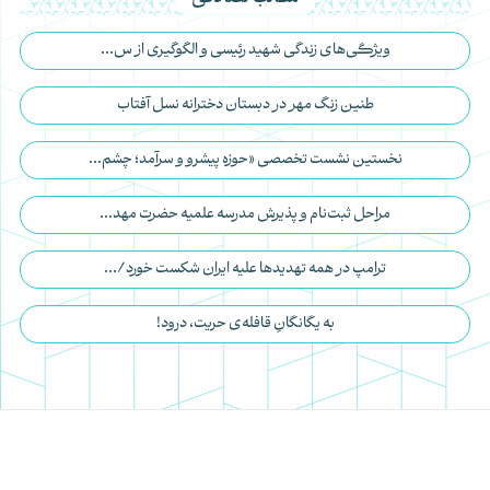
ویژگی‌های زندگی شهید رئیسی و الگوگیری از س...
طنین زنگ مهر در دبستان دخترانه نسل آفتاب
نخستین نشست تخصصی «حوزه پیشرو و سرآمد؛ چشم...
مراحل ثبت‌نام و پذیرش مدرسه علمیه حضرت مهد...
ترامپ در همه تهدیدها علیه ایران شکست خورد/...
به یگانگانِ قافله‌ی حریت، درود!
مجتمع تربیتی آموزشی حضرت مهدی(عج)