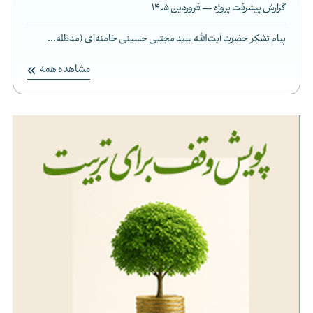
گزارش پیشرفت پروژه — فروردین 1405
پیام تشکر حضرت آیت‌الله سید مجتبی حسینی خامنه‌ای (مدظله...
مشاهده همه