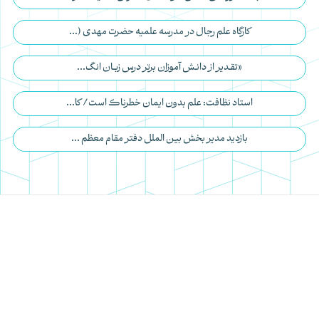
کارگاه علم رجال در مدرسه علمیه حضرت مهدی (...
«تقـدیر از دانـش آموزان برتر درس زبـان انگ...
استاد نظافت: علم بدون ایمان خطرناک است/ کا...
بازدید مدیر بخش بین ‎الملل دفتر مقام معظم ...
مجتمع تربیتی آموزشی حضرت مهدی(عج)
05131349
hmahdi_ir
مشهد، رسالت 81 ، انتهای شهید مولایی 6
استاد نظافت
نسل آفتاب
مدارس علمیه
وقف برای تربیت