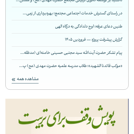
تاکید بر توسعه الگوی تربیتی مجتمع حضرت مهدی (عج) و مستن...
در راستای گسترش خدمات اجتماعی مجتمع؛ بهره‌برداری از زمی...
طنین دعای عرفه؛ اوج دلدادگی به درگاه الهی
گزارش پیشرفت پروژه — فروردین 1405
پیام تشکر حضرت آیت‌الله سید مجتبی حسینی خامنه‌ای (مدظله...
«موکب قائدنا الشهید»؛ طلاب مدرسه علمیه حضرت مهدی (عج) پ...
مشاهده همه