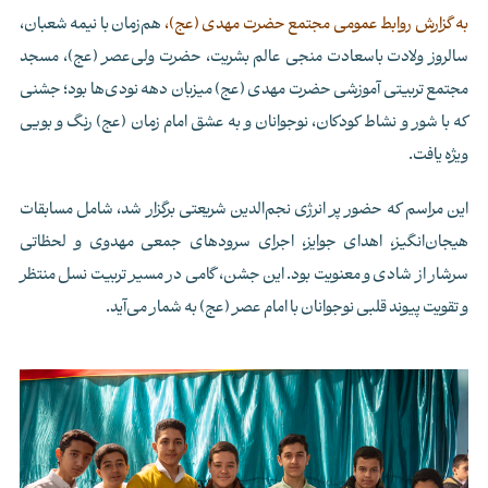
به گزارش روابط عمومی مجتمع حضرت مهدی (عج)،
هم‌زمان با نیمه شعبان،
سالروز ولادت باسعادت منجی عالم بشریت، حضرت ولی‌عصر (عج)، مسجد
مجتمع تربیتی آموزشی حضرت مهدی (عج) میزبان دهه نودی‌ها بود؛ جشنی
که با شور و نشاط کودکان، نوجوانان و به عشق امام زمان (عج) رنگ و بویی
ویژه یافت.
این مراسم که حضور پر انرژی نجم‌الدین شریعتی برگزار شد، شامل مسابقات
هیجان‌انگیز، اهدای جوایز، اجرای سرودهای جمعی مهدوی و لحظاتی
سرشار از شادی و معنویت بود. این جشن، گامی در مسیر تربیت نسل منتظر
و تقویت پیوند قلبی نوجوانان با امام عصر (عج) به شمار می‌آید.