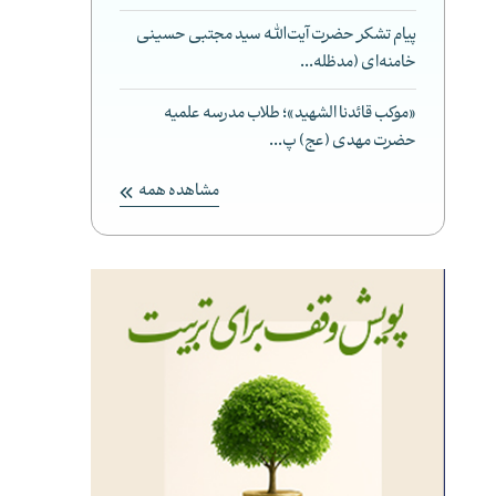
پیام تشکر حضرت آیت‌الله سید مجتبی حسینی
خامنه‌ای (مدظله...
«موکب قائدنا الشهید»؛ طلاب مدرسه علمیه
حضرت مهدی (عج) پ...
مشاهده همه