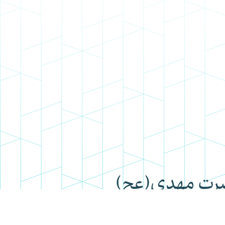
ضرت مهدی(عج)