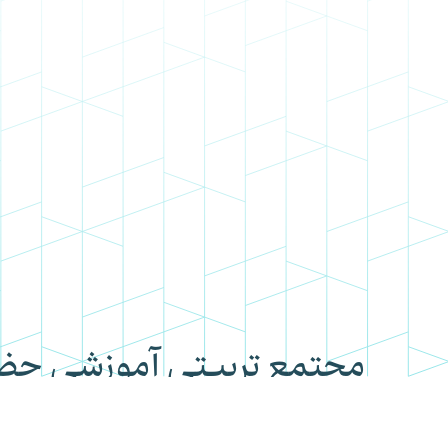
مجتمع تربیتی آموزشی ح
hmahdi_ir
05131349
مشهد، رسالت 81 ، انتهای شهید مولایی 6