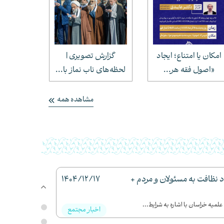
امکان یا امتناع؛ ایجاد
گزارش تصویری |
به یگان
«اصول فقه هر...
لحظه‌های ناب نماز با...
حریت
مشاهده همه
نظافت به مسئولان و مردم +
1404/12/17
میه خراسان با اشاره به شرایط...
اخبار مجتمع