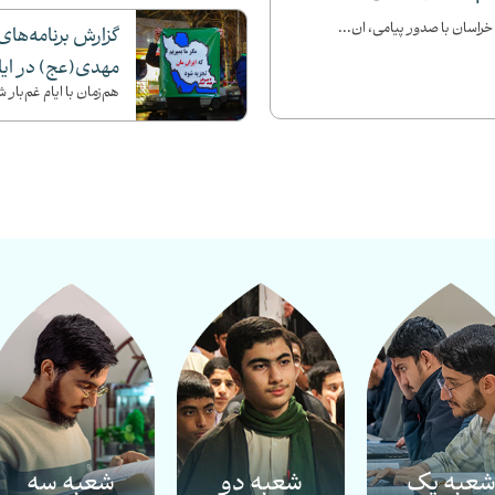
راسان با صدور پیامی، ان...
گزارش برنامه‌ه
مهدی(عج) در ایام
هم‌زمان با ایام غم‌با
عبه یک
شعبه دو
شعبه سه