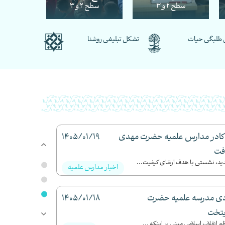
سطح 2 و 3
سطح 2 و 3
طلبگی حیات
تشکل تبلیغی روشنا
گزینه‌ای بنام حو
کادر مدارس علمیه حضرت مهدی
1405/01/19
افت
ید، نشستی با هدف ارتقای کیفیت...
اخبار مدارس علمیه
ی مدرسه علمیه حضرت
1405/01/18
یتخت
انقلاب اسلامی مبنی بر اینکه ...