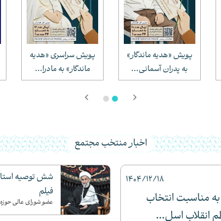
پویش «هدیه ماندگار»
پویش سراسری «هدیه
به پدران آسمانی...
ماندگار» به مادرا...
اخبار منتخب مجتمع
شش توصیه استاد 
1404/12/18
فیلم
 به مناسبت انتخاب
عضو شورای عالی حوزه عل
 انقلاب اسل...