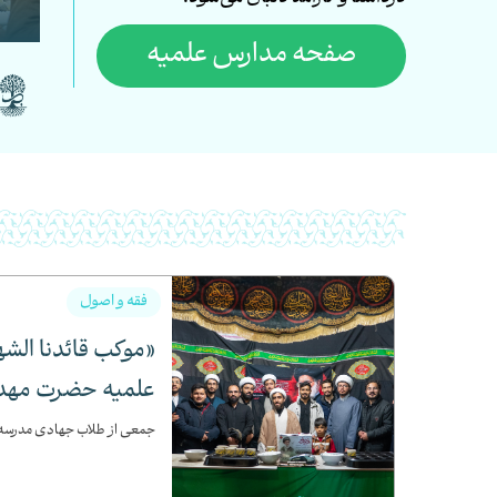
صفحه مدارس علمیه
گزینه‌ای بنام حوزه
تشکل طلبگی حیات
1405/01
فقه و اصول
«موکب قائدنا الش
شعبه دو
علمیه حضرت مهدی 
جمعی از طلاب جهادی مدرسه 
1405/01