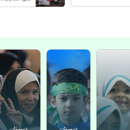
دبـسـتان
دبـسـتان