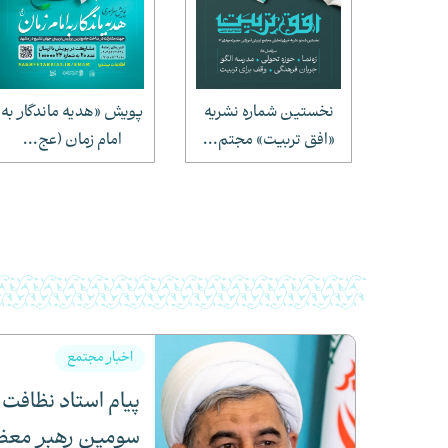
 علمیه
نخستین شماره نشریه
پویش «هدیه ماندگار به
) بر...
«افق تربیت» مجتم...
امام زمان (عج...
1405/01
اخبار مجتمع
پیام استاد نظافت
ار مجتمع
سومین رهبر معظم