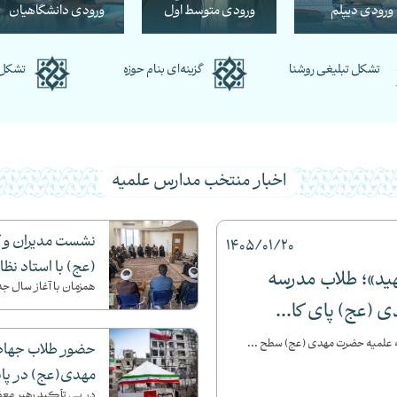
ورودی دیپلم
ورودی متوسط اول
ورودی دانشگاهیان
تشکل تبلیغی روشنا
گزینه‌ای بنام حوزه
تشکل 
اخبار منتخب مدارس علمیه
نشست مدیران و 
1405/01/20
(عج) با استاد نظ
هید»؛ طلاب مدرسه
همزمان با آغاز سال جد
(عج) پای کا...
علمیه حضرت مهدی (عج) سطح ...
حضور طلاب جهاد
مهدی(عج) در پا
در پی تأکید رهبر معظم 