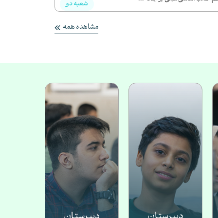
شعبه دو
مشاهده همه
دبیـرستـان
دبیـرستـان