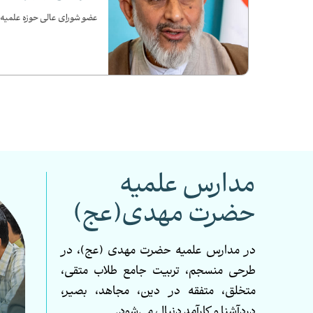
عضو شورای عالی حوزه علمیه خ
1405/01
ر منتخب
مدارس علمیه
حضرت مهدی(عج)
در مدارس علمیه حضرت مهدی (عج)، در
طرحی منسجم، تربیت جامع طلاب متقی،
متخلق، متفقه در دین، مجاهد، بصیر،
ش
دردآشنا و کارآمد دنبال می‌شود.