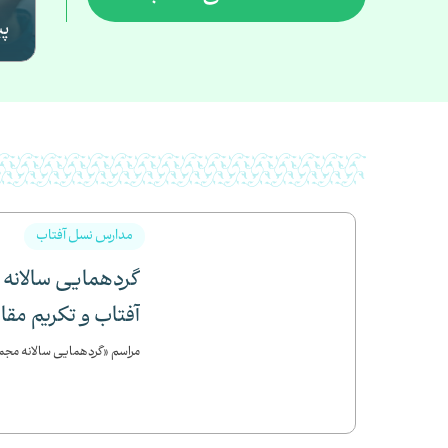
پ
1405/03
مدارس نسل آفتاب
گردهمایی سالانه
ر منتخب
آفتاب و تکریم مقا
مراسم «گردهمایی سالانه مجم
1405/03
 واحد ۸