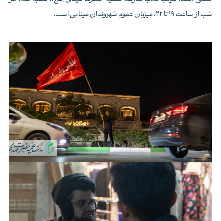
گفتنی است، موکب طلاب مدرسه علمیه حضرت مهدی(عج)، شعبه سه، هر
شب از ساعت 19 تا 22، میزبان عموم شهروندان مینابی است.