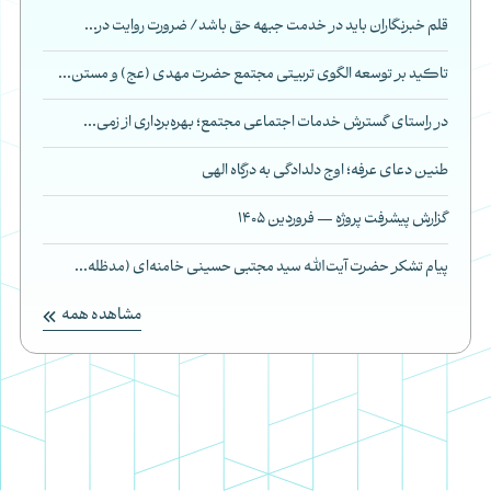
قلم خبرنگاران باید در خدمت جبهه حق باشد/ ضرورت روایت در...
تاکید بر توسعه الگوی تربیتی مجتمع حضرت مهدی (عج) و مستن...
در راستای گسترش خدمات اجتماعی مجتمع؛ بهره‌برداری از زمی...
طنین دعای عرفه؛ اوج دلدادگی به درگاه الهی
گزارش پیشرفت پروژه — فروردین 1405
پیام تشکر حضرت آیت‌الله سید مجتبی حسینی خامنه‌ای (مدظله...
مشاهده همه