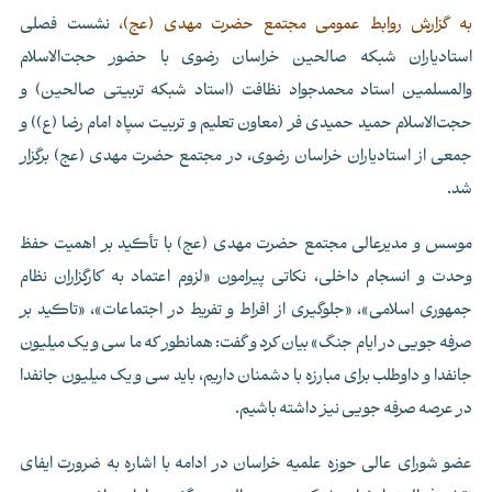
به گزارش روابط عمومی مجتمع حضرت مهدی (عج)،
نشست فصلی
استادیاران شبکه صالحین خراسان رضوی با حضور حجت‌الاسلام
والمسلمین استاد محمدجواد نظافت (استاد شبکه تربیتی صالحین) و
حجت‌الاسلام حمید حمیدی فر (معاون تعلیم و تربیت سپاه امام رضا (ع)) و
جمعی از استادیاران خراسان رضوی، در مجتمع حضرت مهدی (عج) برگزار
شد.
موسس و مدیرعالی مجتمع حضرت مهدی (عج) با تأکید بر اهمیت حفظ
وحدت و انسجام داخلی، نکاتی پیرامون «لزوم اعتماد به کارگزاران نظام
جمهوری اسلامی»، «جلوگیری از افراط و تفریط در اجتماعات»، «تاکید بر
صرفه جویی در ایام جنگ» بیان کرد و گفت: همانطور که ما سی و یک میلیون
جانفدا و داوطلب برای مبارزه با دشمنان داریم، باید سی و یک میلیون جانفدا
در عرصه صرفه جویی نیز داشته باشیم.
عضو شورای عالی حوزه علمیه خراسان در ادامه با اشاره به ضرورت ایفای