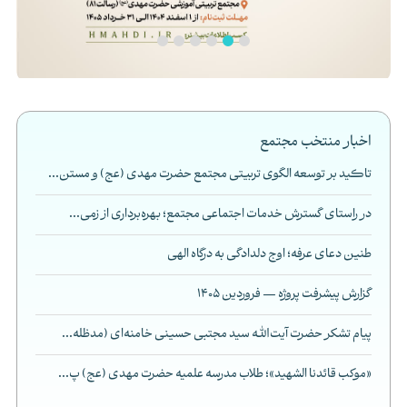
اخبار منتخب مجتمع
تاکید بر توسعه الگوی تربیتی مجتمع حضرت مهدی (عج) و مستن...
در راستای گسترش خدمات اجتماعی مجتمع؛ بهره‌برداری از زمی...
طنین دعای عرفه؛ اوج دلدادگی به درگاه الهی
گزارش پیشرفت پروژه — فروردین 1405
پیام تشکر حضرت آیت‌الله سید مجتبی حسینی خامنه‌ای (مدظله...
«موکب قائدنا الشهید»؛ طلاب مدرسه علمیه حضرت مهدی (عج) پ...