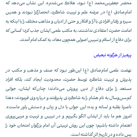
محضر جعفربن‌محمد (ع) نبود، هلاک می‌شدم». این نشان می‌دهد که
امام‌صادق (ع) در عرضه علم و تربیت شاگرد، انحصارگرا نبودند و همین
سیره و رفتار، افرادی با آرا و افکار و حتی از ادیان و مذاهب مختلف را با اینکه به
امامت حضرت اعتقادی نداشتند، به مکتب علمی ایشان جذب کرد؛ کسانی که
برای دفاع از اسلام و تبیین اصولی همچون معاد، به کمک امام آمدند.
پرهیز از هرگونه تبعیض
نهضت علمی امام‌صادق (ع) این‌طور نبود که صنف و مذهب و مکتب در
پذیرش و تربیت شاگرد توسط حضرت، محدودیت ایجاد کند، بلکه افراد
مستعد را برای دفاع از دین پرورش می‌دادند؛ چنان‌که ایشان، جوانی
کم‌سن‌وسال به نام هشام را به شاگردی پذیرفتند و درباره وی فرمودند: «هذا
ناصرنا بقلبه و لسانه و یده: این جوان با دل و زبان و دستش یاور ماست».
امروز هم ما باید از ایشان الگو بگیریم و در تبیین و تربیت و مربی‌پروری
اهتمام داشته باشیم؛ چون این روش تربیتی آن امام بزرگوار، امتحان خود را
پس داده و در تاریخ اثر گذاشته است.