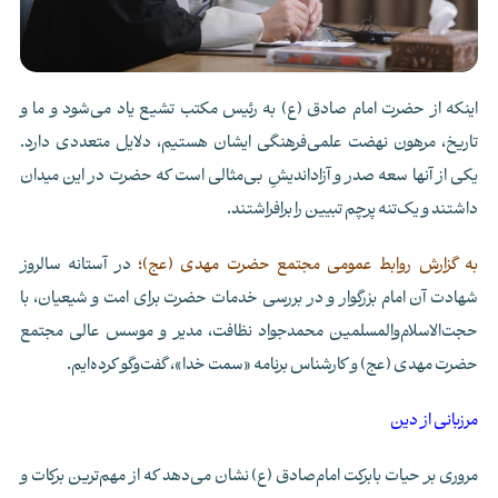
اینکه از حضرت امام صادق (ع) به رئیس مکتب تشیع یاد می‌شود و ما و
تاریخ، مرهون نهضت علمی‌فرهنگی ایشان هستیم، دلایل متعددی دارد.
یکی از آنها سعه صدر و آزاداندیشِ بی‌مثالی است که حضرت در این میدان
داشتند و یک‌تنه پرچم تبیین را برافراشتند.
به گزارش روابط عمومی مجتمع حضرت مهدی (عج)؛
در آستانه سالروز
شهادت آن امام بزرگوار و در بررسی خدمات حضرت برای امت و شیعیان، با
حجت‌الاسلام‌والمسلمین محمدجواد نظافت، مدیر و موسس عالی مجتمع
حضرت مهدی (عج) و کارشناس برنامه «سمت خدا»، گفت‌و‌گو کرده‌ایم.
مرزبانی از دین
مروری بر حیات بابرکت امام‌صادق (ع) نشان می‌دهد که از مهم‌ترین برکات و