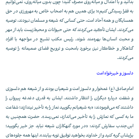
بدانید و با اعتدال و میانه‌روی مصرف کنید؛ چون بدون میانه‌روی، نمی‌توانیم
به فقرا رسیدگی کنیم»؛ برای همین هم به اصحاب خاص به مهرورزی در حق
همسایگان و همه آحاد امت، حتی کسانی که شیعه و مسلمان نبودند، توصیه
می‌کردند. ایشان تأکید می‌کردند که حتی حیوانات و محیط‌زیست باید از مهر
و محبت انسان‌ها بهره‌مند شوند. رئیس مکتب تشیع در مواجهه با افراد
گناهکار و خطاکار نیز، برخورد بامحبت و ترویج فضای صمیمانه را توصیه
می‌کردند.
دلسوز و خیرخواه امت
امام‌صادق (ع) غمخوار و دلسوز امت و شیعیان بودند و از شیعه هم دلسوزی
و شفقت درباره دیگران را انتظار داشتند. ایشان به قدری دغدغه پیروان را
داشتند که می‌فرمودند: «به شیعیانم بگویید نماز را به تأخیر نیندازند؛ شفاعت
ما به کسی که نمازش را به تأخیر می‌اندازد، نمی‌رسد». حضرت همچنین به
ابن‌جندب سفارش کردند: «در مورد گنهکاران شیعه نباید جز خیر بگویید؛
برایشان گریه کنید و از خداوند بخواهید توفیق توبه بیابند». اینها همه جلوه‌های