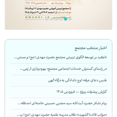
اخبار منتخب مجتمع
تاکید بر توسعه الگوی تربیتی مجتمع حضرت مهدی (عج) و مستن...
در راستای گسترش خدمات اجتماعی مجتمع؛ بهره‌برداری از زمی...
طنین دعای عرفه؛ اوج دلدادگی به درگاه الهی
گزارش پیشرفت پروژه — فروردین 1405
پیام تشکر حضرت آیت‌الله سید مجتبی حسینی خامنه‌ای (مدظله...
«موکب قائدنا الشهید»؛ طلاب مدرسه علمیه حضرت مهدی (عج) پ...