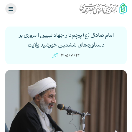
امام صادق (ع) پرچم‌دار جهاد تبیین | مروری بر
دستاورد‌های ششمین خورشید ولایت
1405/01/24
آثار