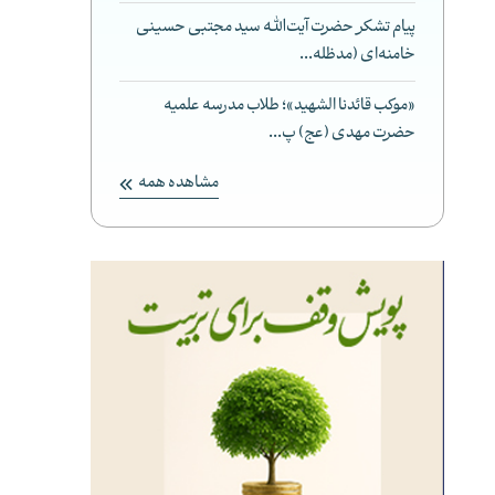
پیام تشکر حضرت آیت‌الله سید مجتبی حسینی
خامنه‌ای (مدظله...
«موکب قائدنا الشهید»؛ طلاب مدرسه علمیه
حضرت مهدی (عج) پ...
مشاهده همه