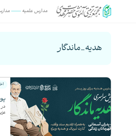
مدارس علمیه
مدارس
هدیه_ماندگار
اخب
پوی
در 
عزیز