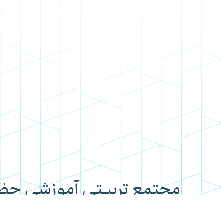
مجتمع تربیتی آموزشی ح
hmahdi_ir
05131349
مشهد، رسالت 81 ، انتهای شهید مولایی 6