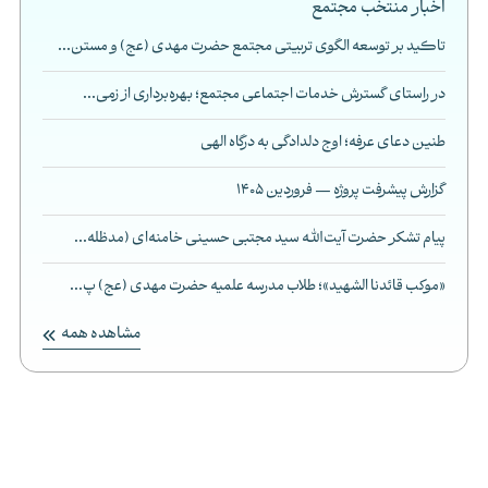
اخبار منتخب مجتمع
تاکید بر توسعه الگوی تربیتی مجتمع حضرت مهدی (عج) و مستن...
در راستای گسترش خدمات اجتماعی مجتمع؛ بهره‌برداری از زمی...
طنین دعای عرفه؛ اوج دلدادگی به درگاه الهی
گزارش پیشرفت پروژه — فروردین 1405
پیام تشکر حضرت آیت‌الله سید مجتبی حسینی خامنه‌ای (مدظله...
«موکب قائدنا الشهید»؛ طلاب مدرسه علمیه حضرت مهدی (عج) پ...
مشاهده همه