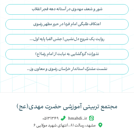
مطالب تصادفی
پویش «نهال امید» آغاز شد
شور و شعف مهدوی در آستانه دهه فجر انقلاب
اعتکاف طلبگی امام فردا در حرم مطهر رضوی
روایت یک شروع دل‌نشین | جشن الفبا پایه اول...
نذورات؛ گره‌گشایی به نیابت از امام رضا(ع)
نشست مشترک استاندار خراسان رضوی و معاون وز...