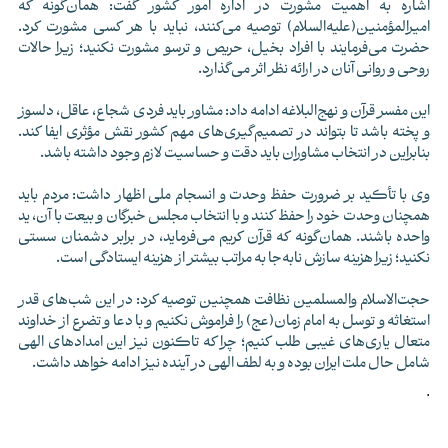
اشاره به اهمیت مشورت در اداره امور کشور گفت: همان‌گونه که
امیرالمؤمنین(علیه‌السلام) توصیه می‌کنند، نباید با هر کسی مشورت کرد.
حضرت می‌فرمایند با افراد بخیل، حریص و ترسو مشورت نکنید؛ زیرا حالات
روحی و روانی آنان در ارائه نظر اثر می‌گذارد.
این مفسر قرآن و نهج‌‎البلاغه ادامه داد: مشاور باید فردی شجاع، عاقل، دلسوز
و پخته باشد تا بتواند در تصمیم‌گیری‌های مهم کشور نقش مؤثری ایفا کند.
بنابراین در انتخاب مشاوران باید دقت و حساسیت لازم وجود داشته باشد.
وی با تأکید بر ضرورت حفظ وحدت و انسجام ملی اظهار داشت: مردم باید
همچنان وحدت خود را حفظ کنند و با انتخاب مجلس خبرگان و بیعت با آن، ید
واحده باشند. همان‌گونه که قرآن کریم می‌فرماید، در برابر دشمنان سستی
نکنید؛ زیرا هزینه سازش نابه‌جا به مراتب بیشتر از هزینه ایستادگی است.
حجت‌الاسلام والمسلمین نظافت همچنین توصیه کرد: در این شب‌های قدر
استغاثه و توسل به امام زمان(عج) را فراموش نکنیم و با دعا و تضرع از خداوند
متعال یاری‌های غیبی طلب کنیم؛ چرا که تاکنون نیز این امدادهای الهی
شامل حال ملت ایران بوده و به لطف الهی در آینده نیز ادامه خواهد داشت.
.