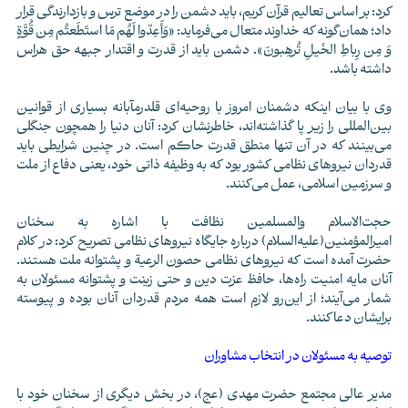
کرد: بر اساس تعالیم قرآن کریم، باید دشمن را در موضع ترس و بازدارندگی قرار
داد؛ همان‌گونه که خداوند متعال می‌فرماید: «وَأَعِدّوا لَهُم مَا استَطَعتُم مِن قُوَّةٍ
وَ مِن رِباطِ الخَيلِ تُرهِبونَ». دشمن باید از قدرت و اقتدار جبهه حق هراس
داشته باشد.
وی با بیان اینکه دشمنان امروز با روحیه‌ای قلدرمآبانه بسیاری از قوانین
بین‌المللی را زیر پا گذاشته‌اند، خاطرنشان کرد: آنان دنیا را همچون جنگلی
می‌بینند که در آن تنها منطق قدرت حاکم است. در چنین شرایطی باید
قدردان نیروهای نظامی کشور بود که به وظیفه ذاتی خود، یعنی دفاع از ملت
و سرزمین اسلامی، عمل می‌کنند.
حجت‌الاسلام والمسلمین نظافت با اشاره به سخنان
امیرالمؤمنین(علیه‌السلام) درباره جایگاه نیروهای نظامی تصریح کرد: در کلام
حضرت آمده است که نیروهای نظامی حصون الرعیة و پشتوانه ملت هستند.
آنان مایه امنیت راه‌ها، حافظ عزت دین و حتی زینت و پشتوانه مسئولان به
شمار می‌آیند؛ از این‌رو لازم است همه مردم قدردان آنان بوده و پیوسته
برایشان دعا کنند.
توصیه به مسئولان در انتخاب مشاوران
مدیر عالی مجتمع حضرت مهدی (عج)، در بخش دیگری از سخنان خود با