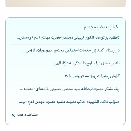
اخبار منتخب مجتمع
تاکید بر توسعه الگوی تربیتی مجتمع حضرت مهدی (عج) و مستن...
در راستای گسترش خدمات اجتماعی مجتمع؛ بهره‌برداری از زمی...
طنین دعای عرفه؛ اوج دلدادگی به درگاه الهی
گزارش پیشرفت پروژه — فروردین 1405
پیام تشکر حضرت آیت‌الله سید مجتبی حسینی خامنه‌ای (مدظله...
«موکب قائدنا الشهید»؛ طلاب مدرسه علمیه حضرت مهدی (عج) پ...
مشاهده همه