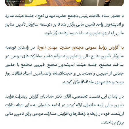
با حضور استاد نظافت، رئیس مجتمع حضرت مهدی (عج)، جلسه هیئت مدیره
و اندیشه‌ورز واحد تأمین مالی برگزار شد تا بر «توسعه سازوکار تأمین منابع
مالی پایدار» و تداوم روند ساخت‌وسازها متمرکز شود.
به گزارش روابط عمومی مجتمع حضرت مهدی (عج)،
در راستای توسعه
سازوکار تأمین منابع مالی و تداوم روند موفقیت‌آمیز مشارکت‌های مردمی در
ساخت مجتمع، جلسه هیئت اندیشه‌ورز مجمع خیرین مجتمع با حضور
جمعی از خیرین و معتمدین و حجت‌الاسلام والمسلمین استاد نظافت روز
بیست و هشتم مهر ماه 1404 برگزار گردید.
در ابتدای این نشست تخصصی، آقای دکتر حدادیان گزارش پیشرفت فرایند
تامین مالی را به حاضران ارائه کرد و در ادامه حاضران به بیان نقطه نظرات
ارزشمند خود در رابطه با راهکارهای افزایش مشارکت مردمی برای تامین مالی
پروژه پرداختند.