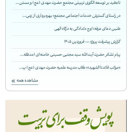
تاکید بر توسعه الگوی تربیتی مجتمع حضرت مهدی (عج) و مستن...
در راستای گسترش خدمات اجتماعی مجتمع؛ بهره‌برداری از زمی...
طنین دعای عرفه؛ اوج دلدادگی به درگاه الهی
گزارش پیشرفت پروژه — فروردین 1405
پیام تشکر حضرت آیت‌الله سید مجتبی حسینی خامنه‌ای (مدظله...
«موکب قائدنا الشهید»؛ طلاب مدرسه علمیه حضرت مهدی (عج) پ...
مشاهده همه