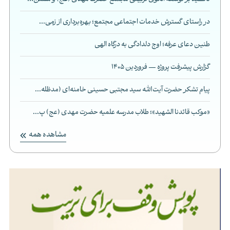
در راستای گسترش خدمات اجتماعی مجتمع؛ بهره‌برداری از زمی...
طنین دعای عرفه؛ اوج دلدادگی به درگاه الهی
گزارش پیشرفت پروژه — فروردین 1405
پیام تشکر حضرت آیت‌الله سید مجتبی حسینی خامنه‌ای (مدظله...
«موکب قائدنا الشهید»؛ طلاب مدرسه علمیه حضرت مهدی (عج) پ...
مشاهده همه