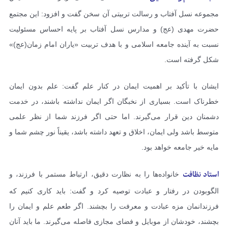
مجموعه نسل آفتاب و رسالت تربیتی آن سخن گفت و افزود: این مجتمع
حضرت مهدی (عج) و مدارس نسل آفتاب بر پایه احساس مسئولیت
نسبت به آینده جامعه اسلامی و با هدف تربیت «یاران امام زمان(عج)»
شکل گرفته است.
ایشان با تأکید بر اهمیت ایمان در کنار علم گفت: علم بدون ایمان
خطرناک است. بسیاری از نخبگان اگر ایمان نداشته باشند، در خدمت
دشمنان دین قرار می‌گیرند. اما حتی اگر فرزند شما از نظر علمی
متوسط باشد ولی ایمان، اخلاق و تعهد داشته باشد، یقیناً نور چشم شما و
مایه خیر جامعه خواهد بود.
استاد نظافت
خانواده‌ها را به نظارت دقیق، ارتباط مستمر با فرزند، و
الگوبودن در رفتار و عبادت توصیه کرد و گفت: باید کاری کنیم که
فرزندانمان مزه عبادت و معرفت را بچشند. اگر طعم علم و ایمان را
بچشند، خودشان از موبایل و فضای مجازی فاصله می‌گیرند. ما باید آنان