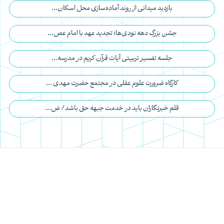
بازدید میدانی از روند آماده‌سازی محل اسکان...
جشن بزرگ دهه نودی‌ها؛ تجدید عهد با امام عص...
جلسه تفسیر تربیتی آیات قرآن کریم ️در مدرسه...
کارگاه ضرورت علوم عقلی در مجتمع حضرت مهدی ...
قلم خبرنگاران باید در خدمت جبهه حق باشد/ ض...
مجتمع تربیتی آموزشی حضرت مهدی(عج)
05131349
hmahdi_ir
مشهد، رسالت 81 ، انتهای شهید مولایی 6
استاد نظافت
نسل آفتاب
مدارس علمیه
وقف برای تربیت