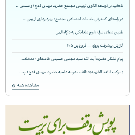
تاکید بر توسعه الگوی تربیتی مجتمع حضرت مهدی (عج) و مستن...
در راستای گسترش خدمات اجتماعی مجتمع؛ بهره‌برداری از زمی...
طنین دعای عرفه؛ اوج دلدادگی به درگاه الهی
گزارش پیشرفت پروژه — فروردین 1405
پیام تشکر حضرت آیت‌الله سید مجتبی حسینی خامنه‌ای (مدظله...
«موکب قائدنا الشهید»؛ طلاب مدرسه علمیه حضرت مهدی (عج) پ...
مشاهده همه