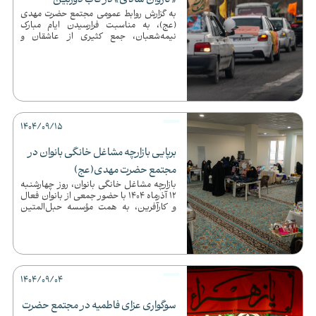
«کاروان شادی» در قاب دوربین
به گزارش روابط عمومی مجتمع حضرت مهدی
(عج)، به مناسبت فرارسیدن ایام مبارک
نیمه‌شعبان، جمع کثیری از عاشقان و
دلدادگان به امام زمان (عج) با برگ...
1404/09/15
برپایی بازارچه مشاغل خانگی بانوان در
مجتمع حضرت مهدی(عج)
بازارچه مشاغل خانگی بانوان، روز چهارشنبه
12 آذرماه 1404 با حضور جمعی از بانوان فعال
و کارآفرین، به همت مؤسسه حبل‌المتین
هدایت (واحد خواهران)...
1404/09/04
سوگواری عزای فاطمیه در مجتمع حضرت