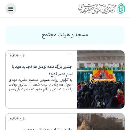
مسجد و هیئت مجتمع
1404/11/16
جشن بزرگ دهه نودی‌ها؛ تجدید عهد با
امام عصر (عج)
به گزارش روابط عمومی مجتمع حضرت مهدی
(عج)، هم‌زمان با نیمه شعبان، سالروز ولادت
باسعادت منجی عالم بشریت، حضرت ولی‌عصر
(عج)، مسجد مجتمع تربیتی...
1404/11/16