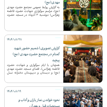
مهدی(عج)
به گزارش روابط عمومی مجتمع حضرت مهدی
(عج)، مراسم سوگواری شهادت حضرت فاطمه
زهرا(س) دوشنبه 3 آذرماه در مسجد حضرت
مهدی(عج) با حضور عموم مر...
1404/08/28
گزارش تصویری | شمیم حضور شهید
گمنام در مجتمع حضرت مهدی (عج)
پیچید
همزمان با ایام سوگواری و شهادت حضرت
فاطمه زهرا(س)، فضای مسجد حضرت مهدی
(عج) و دبستان و دبیرستان دخترانه نسل
آفتاب معطر به شمیم حضور شهیدی شد...
1404/08/19
نحوه خواندن نماز باران و آداب و
مستحبات قبل و بعد آن