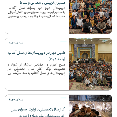
مسیری تربیتی با همدلی و نشاط
دبیرستان دوره دوم پسرانه نسل آفتاب،
به‌منظور ایجاد پیوند عمیق میان دانش‌آموزان
جدید با فضای مدرسه و تقویت روحیه‌ی معنوی
و جمعی، اردوی شبانه‌...
1404/07/01
طنین مهر در دبیرستان‌های نسل آفتاب
(واحد 2 و 6)
صبح امروز، در فضایی سرشار از شوق و
معنویت، زنگ آغاز سال تحصیلی در
دبیرستان‌های نسل آفتاب به صدا درآمد. این
آیین با حضور آقای پیوندیان، عضو ش...
1404/07/01
آغاز سال تحصیلی با زیارت؛ پسران نسل
آفتاب میهمان امام رضا(ع) شدند