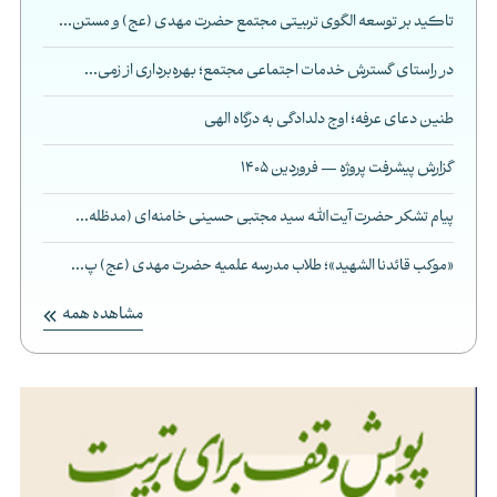
تاکید بر توسعه الگوی تربیتی مجتمع حضرت مهدی (عج) و مستن...
در راستای گسترش خدمات اجتماعی مجتمع؛ بهره‌برداری از زمی...
طنین دعای عرفه؛ اوج دلدادگی به درگاه الهی
گزارش پیشرفت پروژه — فروردین 1405
پیام تشکر حضرت آیت‌الله سید مجتبی حسینی خامنه‌ای (مدظله...
«موکب قائدنا الشهید»؛ طلاب مدرسه علمیه حضرت مهدی (عج) پ...
مشاهده همه