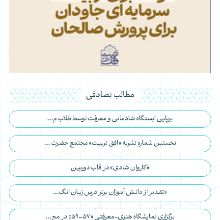
مطالب تصادفی
برپایی ایستگاه شادمانی و معرفت توسط طلاب م...
نخستین شماره نشریه «افق تربیت» مجتمع حضرت ...
«کاروان شادی» در قاب دوربین
«تقـدیر از دانـش آموزان برتر درس زبـان انگ...
برگزاری نمایشگاه هنری-معرفتی «57–59» در مج...